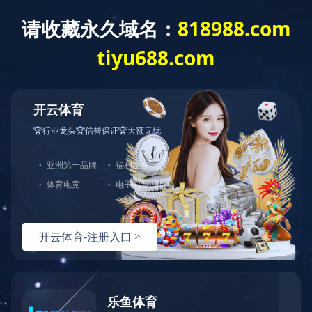
欢迎光临乐动体育官方网站-乐动体育网站！
乐动体育官方网
关于我们
行业新闻
产品中心
站-乐动体育
加工设备
在线留言
联系我们