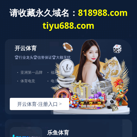
欢迎光临乐动体育官方网站-乐动体育网站！
乐动体育官方网
关于我们
行业新闻
产品中心
站-乐动体育
加工设备
在线留言
联系我们