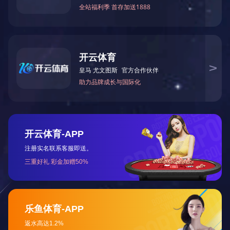
矿用粮食输送机