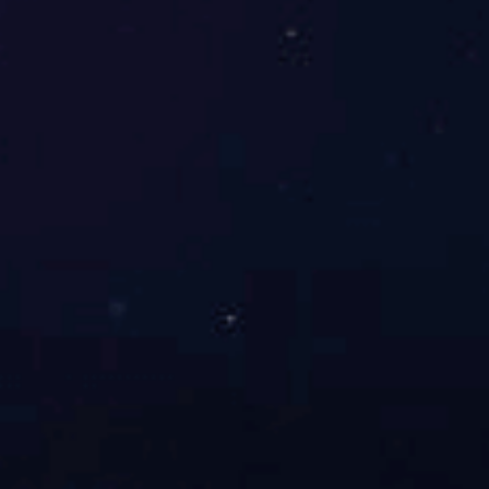
矿用粮食输送机