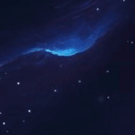
皮带
一、技
建.......
市场
我国自
山.......
皮带
带式输
到.......