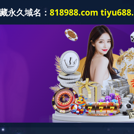
新闻
产品中心
加工设备
在线