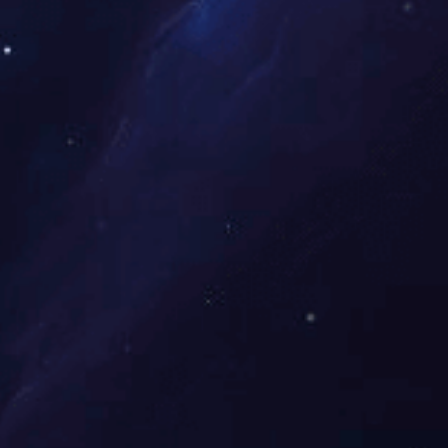
机变频能效系统技术
术名称：皮带机变频能效系统技术 二、技术所属领域及适用范围：适用于煤矿地面
情况的输送机
主开发的皮带输送机已经具备装备国内重大工程的能力，并已开始向海外市场进军。
输送机极大增加工作效率
送机在现在的运输中有着很大的作用，也是输送机上用的最广的。在很多散料的输送