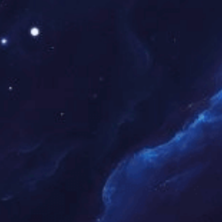
板输送机简介
送机是输送粉尘状、小颗粒及小块等散状物料的连续输送设备，可以水平、倾斜和垂
滚筒断脱链条的原因分析
轮与链条的选型配合问题 此机型传动形式是由一个主传动链轮经过链条与多个从动链
输送机上用断带抓捕器的作用
捕器沿着转弯输送机多处安装，当皮带正常工作的时候，中部的单向辊轮随着皮带一