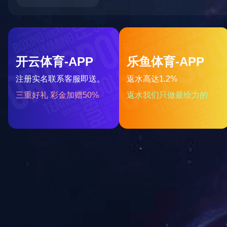
行业新闻
>>
企业动态
联系我
行业资讯
现今在
备，.....
行业新闻
>>
皮带
联系我们
>>
乐动体育官方网站-乐动体育
镀锌托
手机：15353620668
脉冲
邮箱：15353620668@163.com 网站：
长袋除
xaxiongda.gotoip1.com
灰.......