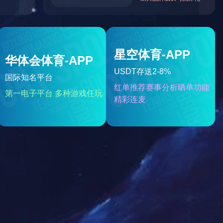
当前位置：
乐动体育官方网站-乐动体育
>
行业新闻
2025-10-24
同时，也将面临着各个生产行业生产运输所需要的食品输送机设
2019-05-28
承受了70%以上的阻力，因此托辊的质量尤为重要。 .......
2019-05-28
机自动控制装置，可定时或定阻清灰，根据粉尘浓度随意调整清