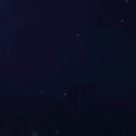
机的减速机断轴故障与处理技术
异常噪音故障分析与处理技术 在现今煤矿企业井下皮带机的日常工作中，异常噪音
2
下
共13条
1
向，请您为我们留言或使用以下方式联系我们，我们将尽快给您回复