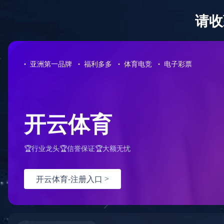
欢迎光临乐动体育官方网站-乐动体育网站！
乐动体育官方网站-乐
动体育
关于我们
行业