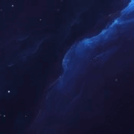
链接：
/show-247.html
文章