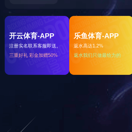
产品中心
>>
乐动体育官方网站-乐动体育
辊筒输送机
转弯输送机
链板输送机
模块网输送机
网带输送机
隔板输送机
倍速链输送机
提升机工作台