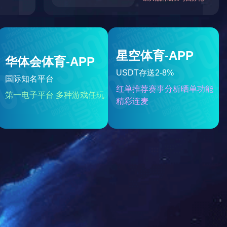
当前位置：
乐动体育官方网站-乐动体育
>
产品中心
>
设备配件