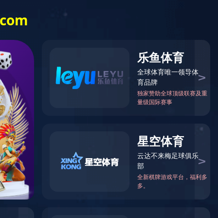
|
返回首页
联系我们
15353620668
全国24小时服务热线：
留言
联系我们