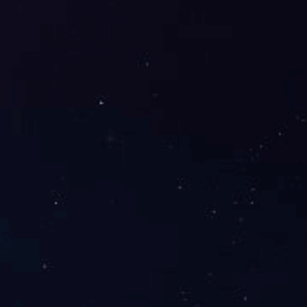
2019-05-29
2019-05-29
2019-05-29
2019-05-29
9
【
打印此页
】