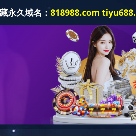
新闻
产品中心
加工设备
在线