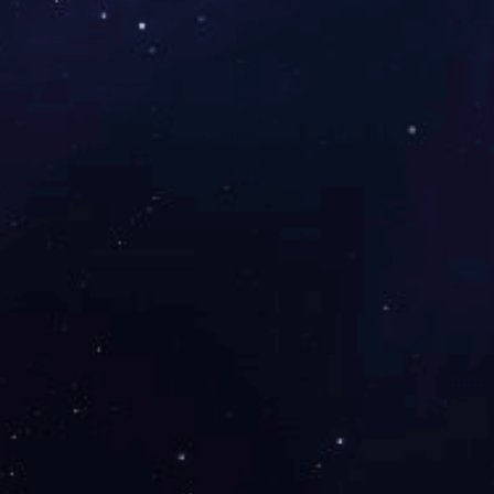
地 址：西安市长安区大兆街办三益村3号
辊筒
联系我们
您好！
感谢您来到乐动体育官方网站-乐动体育，若您有合作意
联系人：呼经理
销售部：15353620668 