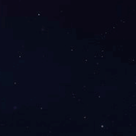
2019-05-29
9
【
打印此页
】
，并为您提供最真诚的服务！
地址：西安市长安区大兆街办三益村3号