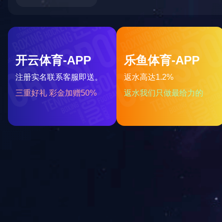
产品中心
>>
乐动体育官方网站-乐动体育
辊筒输送机
转弯输送机
链板输送机
模块网输送机
网带输送机
隔板输送机
倍速链输送机
提升机工作台