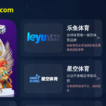
|
返回首页
联系我们
15353620668
全国24小时服务热线：
留言
联系我们