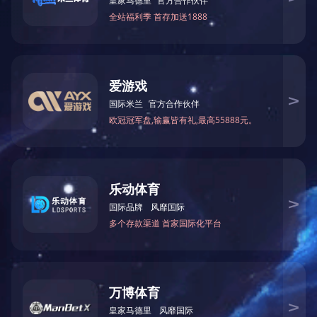
相关文章
倍速链输送机
2019-05-24
倍速链输送机
2019-05-24
倍速链输送机
2019-05-24
倍速链输送机
2019-05-24
倍速链输送机
2019-05-24
倍速链输送机
2019-05-24
更新时间：2019-05-22
【
打印此页
】