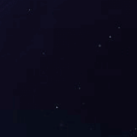
2019-05-24
2019-05-24
2019-05-24
2019-05-24
2019-05-24
2019-05-24