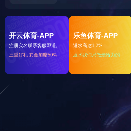
产品中心
>>
乐动体育官方网站-乐动体育
辊筒输送机
转弯输送机
链板输送机
模块网输送机
网带输送机
隔板输送机
1、
2、
倍速链输送机
3、
提升机工作台