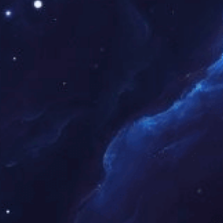
输送机工作过程中，非看管人员不得靠近机器;任何人员不得触摸任何旋转
即消除但对工作无过大影响的缺陷，应作记载，待检修时消除。
看管输送机时，应经常观察各部件的运行情况，检查各处连接螺栓，发现
进行清扫和修理。
尾部装配的螺旋拉紧装置应调整适宜，保持输送带具有正常工作的拉力。
其破损程度(既是否对生产造成影响)而决定是否立即更换或待检修时更换
看管输送机时在于观察其工作状态、清扫、润滑以及检查调整螺旋拉紧装
模块网输送机一般情况下应在无负荷时起动，在物料卸完后停车。
输送机除在使用过程中保持正常的润滑和拆换个别损坏的零部件外，每工作
陷，拆换损废零部件及更换润滑油等。