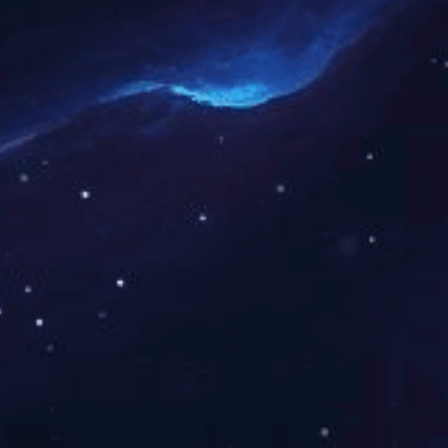
地 址：西安市长安区大兆街办三益村3号
本文
相关
模块
模块
模块
模块
模块
模块