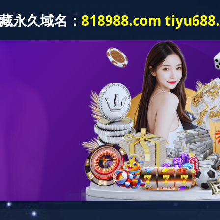
新闻
产品中心
加工设备
在线