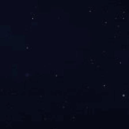
2
【
打印此页
】
，并为您提供最真诚的服务！
地址：西安市长安区大兆街办三益村3号