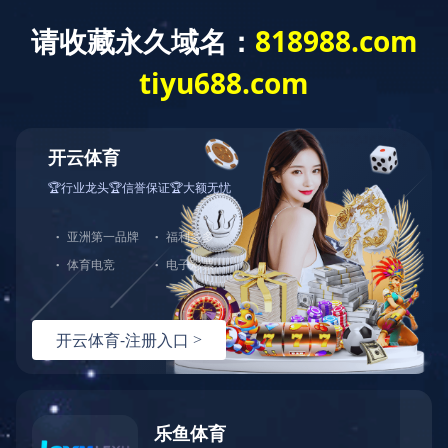
欢迎光临乐动体育官方网站-乐动体育网站！
乐动体育官方网
关于我们
行业新闻
产品中心
站-乐动体育
加工设备
在线留言
联系我们