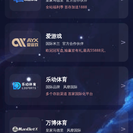
相关文章
乐动体育官方网站-乐动体育
2019-05-28
乐动体育官方网站-乐动体育
2019-05-28
乐动体育官方网站-乐动体育
2019-05-28
乐动体育官方网站-乐动体育
2019-05-28
乐动体育官方网站-乐动体育
2019-05-28
乐动体育官方网站-乐动体育
2019-05-28
更新时间：2019-05-22
【
打印此页
】