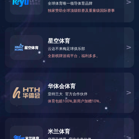
当前位置：
乐动体育官方网站-乐动体育
>
产品中心
>
乐动体育官方网站-乐
动体育
乐动体育官方网站-乐动体育
本文链接：
/show-139.html