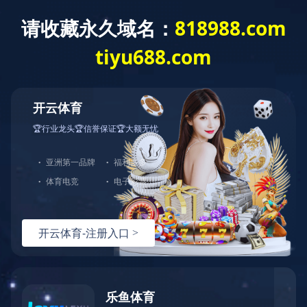
欢迎光临乐动体育官方网站-乐动体育网站！
乐动体育官方网
关于我们
行业新闻
产品中心
站-乐动体育
加工设备
在线留言
联系我们