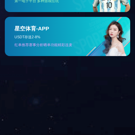
辊筒输送机
上一页
1
共18条
2