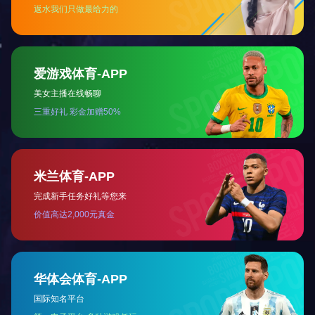
辊筒输送机
辊筒输送机